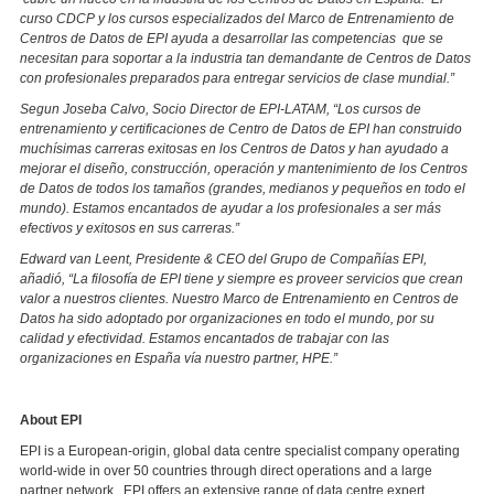
curso CDCP y los cursos especializados del Marco de Entrenamiento de
Centros de Datos de EPI ayuda a desarrollar las competencias que se
necesitan para soportar a la industria tan demandante de Centros de Datos
con profesionales preparados para entregar servicios de clase mundial.”
Segun Joseba Calvo, Socio Director de EPI-LATAM, “Los cursos de
entrenamiento y certificaciones de Centro de Datos de EPI han construido
muchísimas carreras exitosas en los Centros de Datos y han ayudado a
mejorar el diseño, construcción, operación y mantenimiento de los Centros
de Datos de todos los tamaños (grandes, medianos y pequeños en todo el
mundo). Estamos encantados de ayudar a los profesionales a ser más
efectivos y exitosos en sus carreras.”
Edward van Leent, Presidente & CEO del Grupo de Compañías EPI,
añadió, “La filosofía de EPI tiene y siempre es proveer servicios que crean
valor a nuestros clientes. Nuestro Marco de Entrenamiento en Centros de
Datos ha sido adoptado por organizaciones en todo el mundo, por su
calidad y efectividad. Estamos encantados de trabajar con las
organizaciones en España vía nuestro partner, HPE.”
About EPI
EPI is a European-origin, global data centre specialist company operating
world-wide in over 50 countries through direct operations and a large
partner network. EPI offers an extensive range of data centre expert