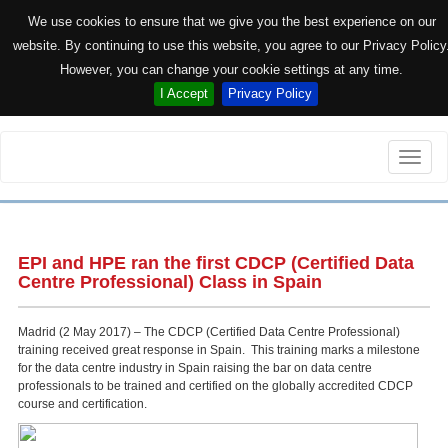
We use cookies to ensure that we give you the best experience on our
website. By continuing to use this website, you agree to our Privacy Policy
However, you can change your cookie settings at any time.
I Accept
Privacy Policy
Toggle
naviga
EPI and HPE ran the first CDCP (Certified Data
Centre Professional) Class in Spain
Madrid (2 May 2017) – The CDCP (Certified Data Centre Professional)
training received great response in Spain. This training marks a milestone
for the data centre industry in Spain raising the bar on data centre
professionals to be trained and certified on the globally accredited CDCP
course and certification.