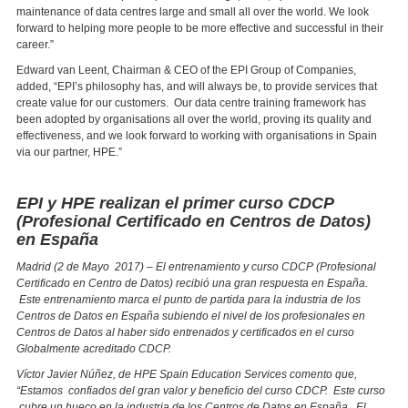
maintenance of data centres large and small all over the world. We look
forward to helping more people to be more effective and successful in their
career.”
Edward van Leent, Chairman & CEO of the EPI Group of Companies,
added, “EPI’s philosophy has, and will always be, to provide services that
create value for our customers. Our data centre training framework has
been adopted by organisations all over the world, proving its quality and
effectiveness, and we look forward to working with organisations in Spain
via our partner, HPE.”
EPI y HPE realizan el primer curso CDCP
(Profesional Certificado en Centros de Datos)
en España
Madrid (2 de Mayo 2017) – El entrenamiento y curso CDCP (Profesional
Certificado en Centro de Datos) recibió una gran respuesta en España.
Este entrenamiento marca el punto de partida para la industria de los
Centros de Datos en España subiendo el nivel de los profesionales en
Centros de Datos al haber sido entrenados y certificados en el curso
Globalmente acreditado CDCP.
Víctor Javier Núñez, de HPE Spain Education Services comento que,
“Estamos confiados del gran valor y beneficio del curso CDCP. Este curso
cubre un hueco en la industria de los Centros de Datos en España. El